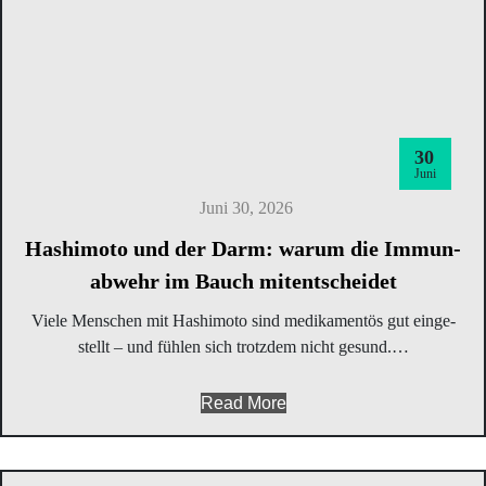
30
Juni
Juni 30, 2026
Hash­i­mo­to und der Darm: war­um die Immun­
ab­wehr im Bauch mitentscheidet
Vie­le Men­schen mit Hash­i­mo­to sind medi­ka­men­tös gut ein­ge­
stellt – und füh­len sich trotz­dem nicht gesund.…
Read More