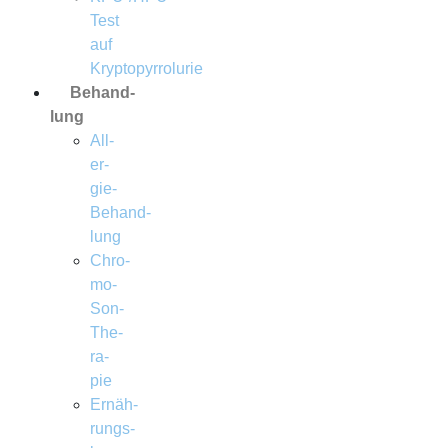
Test
auf
Kryptopyrrolurie
Behand­
lung
All­
er­
gie-
Behand­
lung
Chro­­
mo­­
Son-
The­
ra­
pie
Ernäh­
rungs­