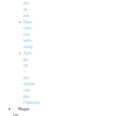
the­
ra­
pie
Rau­
cher­
ent­
wöh­
nung
Spa­
gy­
rik
–
die
Alche­
mie
der
Pflanzen
Maga­
zin