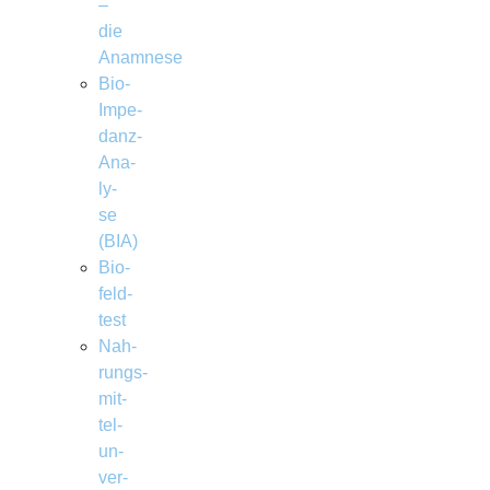
–
die
Anamnese
Bio-
Impe­
danz-
Ana­
ly­
se
(BIA)
Bio­
feld­
test
Nah­
rungs­
mit­
tel­
un­
ver­