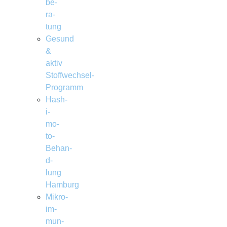
be­
ra­
tung
Gesund
&
aktiv
Stoffwechsel-
Programm
Hash­­
i­­
mo­­
to-
Behan­
d­­
lung
Hamburg
Mikro­
im­
mun­