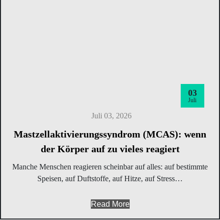
03
Juli
Juli 03, 2026
Mast­zel­l­ak­ti­vie­rungs­syn­drom (MCAS): wenn
der Kör­per auf zu vie­les reagiert
Man­che Men­schen reagie­ren schein­bar auf alles: auf bestimm­te
Spei­sen, auf Duft­stof­fe, auf Hit­ze, auf Stress…
Read More