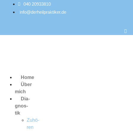
040 20933810
info@derheilpraktiker.de
Facebook-f
Home
Über
mich
Dia­
gnos­
tik
Zuhö­
ren