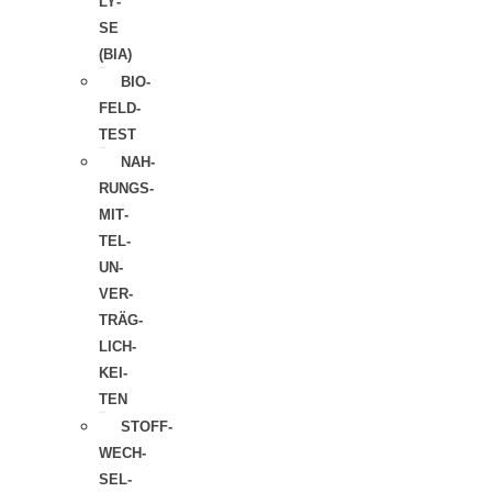
LY­
SE
(BIA)
BIO­
FELD­
TEST
NAH­
RUNGS­
MIT­
TEL­
UN­
VER­
TRÄG­
LICH­
KEI­
TEN
STOFF­
WECH­
SEL­