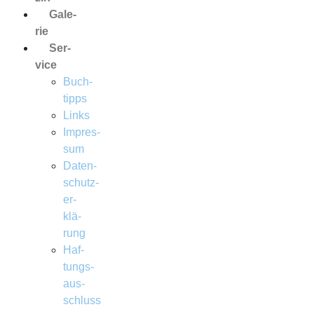
Gale­
rie
Ser­
vice
Buch­
tipps
Links
Impres­
sum
Daten­
schutz­
er­
klä­
rung
Haf­
tungs­
aus­
schluss