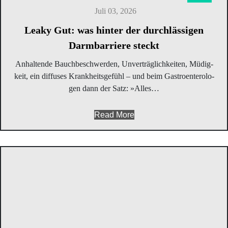
Juli 03, 2026
Leaky Gut: was hin­ter der durch­läs­si­gen
Darm­bar­rie­re steckt
Anhal­ten­de Bauch­be­schwer­den, Unver­träg­lich­kei­ten, Müdig­
keit, ein dif­fu­ses Krank­heits­ge­fühl – und beim Gas­tro­en­te­ro­lo­
gen dann der Satz: »Alles…
Read More