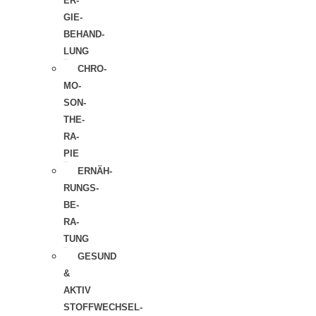
ER­
GIE-
BEHAND­
LUNG
CHRO­­
MO­­
SON-
THE­
RA­
PIE
ERNÄH­
RUNGS­
BE­
RA­
TUNG
GESUND
&
AKTIV
STOFFWECHSEL-