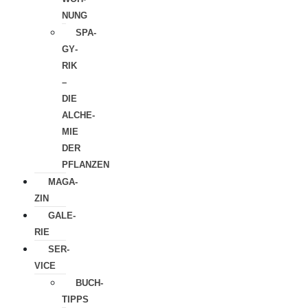
NUNG
SPA­
GY­
RIK
–
DIE
ALCHE­
MIE
DER
PFLANZEN
MAGA­
ZIN
GALE­
RIE
SER­
VICE
BUCH­
TIPPS