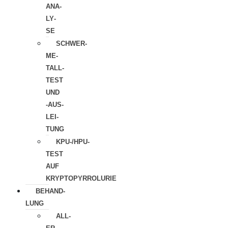
ANA­
LY­
SE
SCHWER­
ME­
TALL­
TEST
UND
‑AUS­
LEI­
TUNG
KPU-/HPU-
TEST
AUF
KRYPTOPYRROLURIE
BEHAND­
LUNG
ALL­