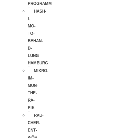
PROGRAMM
HASH­­
I­­
MO­­
TO-
BEHAN­
D­­
LUNG
HAMBURG
MIKRO­
IM­
MUN­
THE­
RA­
PIE
RAU­
CHER­
ENT­
WÖH­