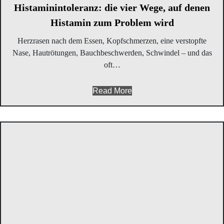
Hist­amin­in­to­le­ranz: die vier Wege, auf denen
Hist­amin zum Pro­blem wird
Herz­ra­sen nach dem Essen, Kopf­schmer­zen, eine ver­stopf­te
Nase, Haut­rö­tun­gen, Bauch­be­schwer­den, Schwin­del – und das
oft…
Read More