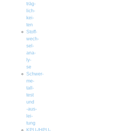
träg­
lich­
kei­
ten
Stoff­
wech­
sel­
ana­
ly­
se
Schwer­
me­
tall­
test
und
‑aus­
lei­
tung
KPU-/HPU-