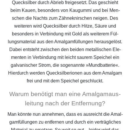
Queck­sil­ber durch Abrieb frei­ge­setzt. Das geschieht
beim Kau­en, beson­ders von Kau­gum­mi und bei Men­
schen die Nachts zum Zäh­ne­knir­schen nei­gen. Des
wei­te­ren wird Queck­sil­ber durch Hit­ze, Säu­re und
beson­ders in Ver­bin­dung mit Gold als wei­te­rem Fül­
lungs­ma­te­ri­al aus den Amal­gam­fül­lun­gen her­aus­ge­löst.
Dabei ent­steht zwi­schen den bei­den metal­li­schen Ele­
men­ten in Ver­bin­dung mit leicht sau­rem Spei­chel ein
gal­va­ni­scher Strom, die soge­nann­te »Mund­bat­te­rie«.
Hier­durch wer­den Queck­sil­ber­io­nen aus dem Amal­gam
frei und mit dem Spei­chel geschluckt.
War­um benö­tigt man eine Amal­ga­maus­
lei­tung nach der Entfernung?
Man könn­te nun anneh­men, dass es aus­reicht die Amal­
gam­fül­lun­gen zu ent­fer­nen und durch ein ver­träg­li­ches
Mate­ri­al zu erset­zen. So weit so gut – lei­der wird das