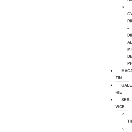
GY
RI
–
DI
A
M
D
P
MAGA
ZIN
GALE
RIE
SER­
VICE
TI