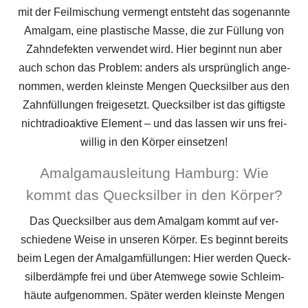
mit der Feil­mi­schung ver­mengt ent­steht das soge­nann­te
Amal­gam, eine plas­ti­sche Mas­se, die zur Fül­lung von
Zahn­de­fek­ten ver­wen­det wird. Hier beginnt nun aber
auch schon das Pro­blem: anders als ursprüng­lich ange­
nom­men, wer­den kleins­te Men­gen Queck­sil­ber aus den
Zahn­fül­lun­gen frei­ge­setzt. Queck­sil­ber ist das gif­tigs­te
nicht­ra­dio­ak­ti­ve Ele­ment – und das las­sen wir uns frei­
wil­lig in den Kör­per einsetzen!
Amal­ga­maus­lei­tung Ham­burg: Wie
kommt das Queck­sil­ber in den Körper?
Das Queck­sil­ber aus dem Amal­gam kommt auf ver­
schie­de­ne Wei­se in unse­ren Kör­per. Es beginnt bereits
beim Legen der Amal­gam­fül­lun­gen: Hier wer­den Queck­
sil­ber­dämp­fe frei und über Atem­we­ge sowie Schleim­
häu­te auf­ge­nom­men. Spä­ter wer­den kleins­te Men­gen