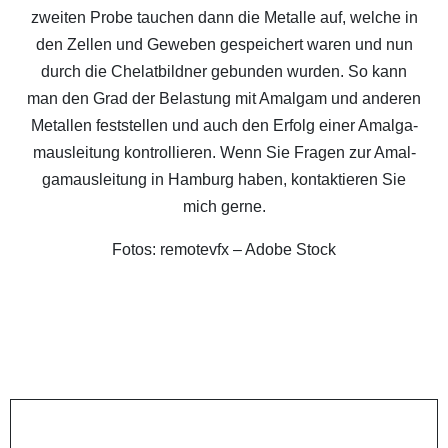
zwei­ten Pro­be tau­chen dann die Metal­le auf, wel­che in
den Zel­len und Gewe­ben gespei­chert waren und nun
durch die Che­lat­bild­ner gebun­den wur­den. So kann
man den Grad der Belas­tung mit Amal­gam und ande­ren
Metal­len fest­stel­len und auch den Erfolg einer Amal­ga­
maus­lei­tung kon­trol­lie­ren. Wenn Sie Fra­gen zur Amal­
ga­maus­lei­tung in Ham­burg haben, kon­tak­tie­ren Sie
mich gerne.
Fotos: remo­tev­fx – Ado­be Stock