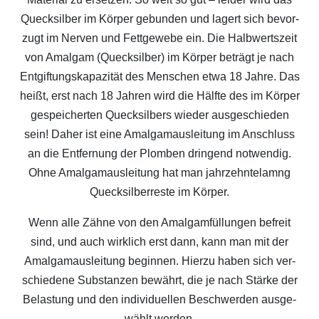
Queck­sil­ber im Kör­per gebun­den und lagert sich bevor­
zugt im Ner­ven und Fett­ge­we­be ein. Die Halb­werts­zeit
von Amal­gam (Queck­sil­ber) im Kör­per beträgt je nach
Ent­gif­tungs­ka­pa­zi­tät des Men­schen etwa 18 Jah­re. Das
heißt, erst nach 18 Jah­ren wird die Hälf­te des im Kör­per
gespei­cher­ten Queck­sil­bers wie­der aus­ge­schie­den
sein! Daher ist eine Amal­ga­maus­lei­tung im Anschluss
an die Ent­fer­nung der Plom­ben drin­gend not­wen­dig.
Ohne Amal­ga­maus­lei­tung hat man jahr­zehn­tel­amng
Queck­sil­ber­res­te im Körper.
Wenn alle Zäh­ne von den Amal­gam­fül­lun­gen befreit
sind, und auch wirk­lich erst dann, kann man mit der
Amal­ga­maus­lei­tung begin­nen. Hier­zu haben sich ver­
schie­de­ne Sub­stan­zen bewährt, die je nach Stär­ke der
Belas­tung und den indi­vi­du­el­len Beschwer­den aus­ge­
wählt werden.