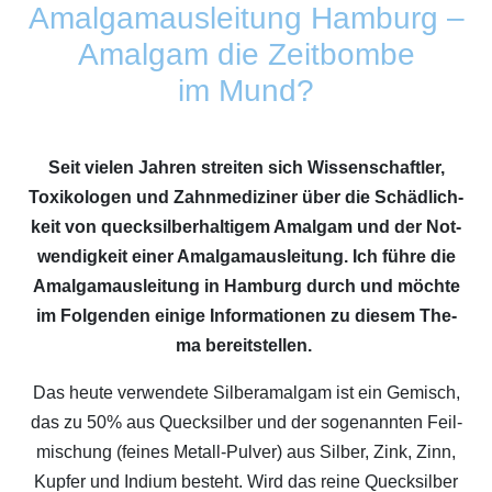
Amal­ga­maus­lei­tung Ham­burg –
Amal­gam die Zeit­bom­be
im Mund?
Seit vie­len Jah­ren strei­ten sich Wis­sen­schaft­ler,
Toxi­ko­lo­gen und Zahn­me­di­zi­ner über die Schäd­lich­
keit von queck­sil­ber­hal­ti­gem Amal­gam und der Not­
wen­dig­keit einer Amal­ga­maus­lei­tung. Ich füh­re die
Amal­ga­maus­lei­tung in Ham­burg durch und möch­te
im Fol­gen­den eini­ge Infor­ma­tio­nen zu die­sem The­
ma bereitstellen.
Das heu­te ver­wen­de­te Sil­ber­amal­gam ist ein Gemisch,
das zu 50% aus Queck­sil­ber und der soge­nann­ten Feil­
mi­schung (fei­nes Metall-Pul­ver) aus Sil­ber, Zink, Zinn,
Kup­fer und Indi­um besteht. Wird das rei­ne Queck­sil­ber