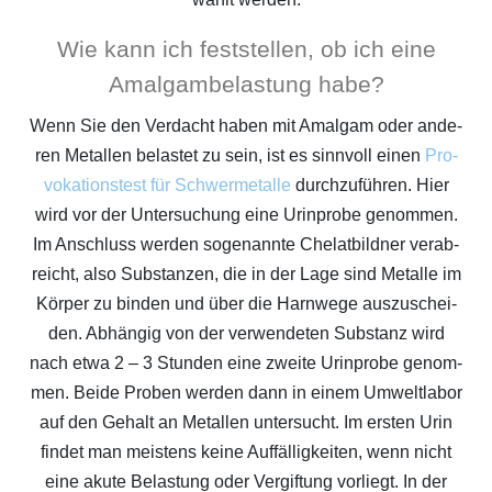
Wie kann ich fest­stel­len, ob ich eine
Amal­gam­be­las­tung habe?
Wenn Sie den Ver­dacht haben mit Amal­gam oder ande­
ren Metal­len belas­tet zu sein, ist es sinn­voll einen
Pro­
vo­ka­ti­ons­test für Schwer­me­tal­le
durch­zu­füh­ren. Hier
wird vor der Unter­su­chung eine Urin­pro­be genom­men.
Im Anschluss wer­den soge­nann­te Che­lat­bild­ner ver­ab­
reicht, also Sub­stan­zen, die in der Lage sind Metal­le im
Kör­per zu bin­den und über die Harn­we­ge aus­zu­schei­
den. Abhän­gig von der ver­wen­de­ten Sub­stanz wird
nach etwa 2 – 3 Stun­den eine zwei­te Urin­pro­be genom­
men. Bei­de Pro­ben wer­den dann in einem Umwelt­la­bor
auf den Gehalt an Metal­len unter­sucht. Im ers­ten Urin
fin­det man meis­tens kei­ne Auf­fäl­lig­kei­ten, wenn nicht
eine aku­te Belas­tung oder Ver­gif­tung vor­liegt. In der