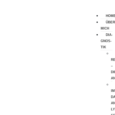
HOM
ÜBE
MICH
DIA­
GNOS­
TIK
R
–
DI
A
IM
DA
AN
LY