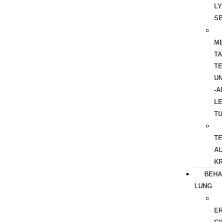
LY
S
M
TA
T
U
‑A
LE
T
T
A
K
BEHA
LUNG
ER