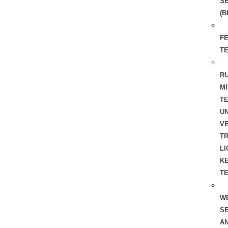
S
(B
FE
T
R
MI
TE
UN
VE
T
LI
KE
T
W
SE
AN