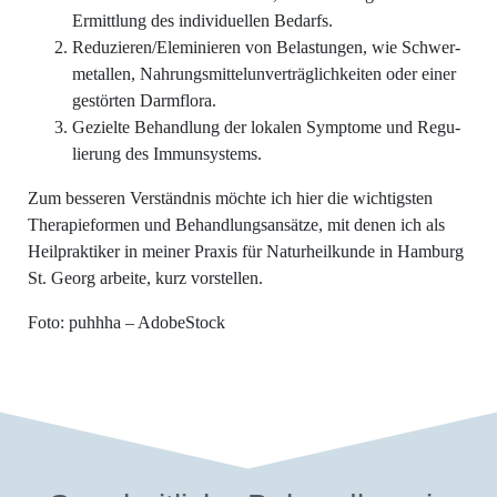
Ermitt­lung des indi­vi­du­el­len Bedarfs.
Reduzieren/Eleminieren von Belas­tun­gen, wie Schwer­
me­tal­len, Nah­rungs­mit­tel­un­ver­träg­lich­kei­ten oder einer
gestör­ten Darmflora.
Geziel­te Behand­lung der loka­len Sym­pto­me und Regu­
lie­rung des Immunsystems.
Zum bes­se­ren Ver­ständ­nis möch­te ich hier die wich­tigs­ten
The­ra­pie­for­men und Behand­lungs­an­sät­ze, mit denen ich als
Heil­prak­ti­ker in mei­ner Pra­xis für Natur­heil­kun­de in Ham­burg
St. Georg arbei­te, kurz vorstellen.
Foto: puhh­ha – AdobeStock