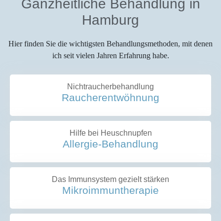
Ganz­heit­li­che Behand­lung in
Hamburg
Hier fin­den Sie die wich­tigs­ten Behand­lungs­me­tho­den, mit denen
ich seit vie­len Jah­ren Erfah­rung habe.
Nicht­rau­cher­be­hand­lung
Rau­cher­ent­wöh­nung
Hil­fe bei Heuschnupfen
All­er­gie-Behand­lung
Das Immun­sys­tem gezielt stärken
Mikro­im­mun­the­ra­pie