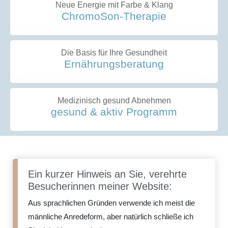
Neue Ener­gie mit Far­be & Klang
Chro­mo­Son-The­ra­pie
Die Basis für Ihre Gesundheit
Ernäh­rungs­be­ra­tung
Medi­zi­nisch gesund Abnehmen
gesund & aktiv Programm
Ein kurzer Hinweis an Sie, verehrte
Besucherinnen meiner Website:
Aus sprachlichen Gründen verwende ich meist die
männliche Anredeform, aber natürlich schließe ich