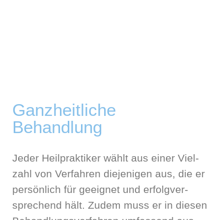
Ganz­heit­li­che
Behandlung
Jeder Heil­prak­ti­ker wählt aus einer Viel­
zahl von Ver­fah­ren die­je­ni­gen aus, die er
per­sön­lich für geeig­net und erfolg­ver­
spre­chend hält. Zudem muss er in die­sen