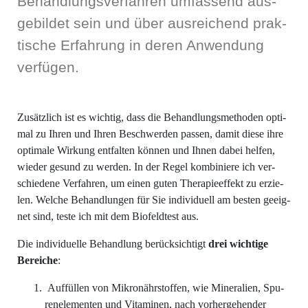
Behand­lungs­ver­fah­ren umfas­send aus­
ge­bil­det sein und über aus­rei­chend prak­
ti­sche Erfah­rung in deren Anwen­dung
verfügen.
Zusätz­lich ist es wich­tig, dass die Behand­lungs­me­tho­den opti­
mal zu Ihren und Ihren Beschwer­den pas­sen, damit die­se ihre
opti­ma­le Wir­kung ent­fal­ten kön­nen und Ihnen dabei hel­fen,
wie­der gesund zu wer­den. In der Regel kom­bi­nie­re ich ver­
schie­de­ne Ver­fah­ren, um einen guten The­ra­pie­ef­fekt zu erzie­
len. Wel­che Behand­lun­gen für Sie indi­vi­du­ell am bes­ten geeig­
net sind, tes­te ich mit dem Bio­feld­test aus.
Die indi­vi­du­el­le Behand­lung berück­sich­tigt
drei wich­ti­ge
Berei­che
:
Auf­fül­len von Mikro­nähr­stof­fen, wie Mine­ra­li­en, Spu­
ren­ele­men­ten und Vit­ami­nen, nach vor­her­ge­hen­der