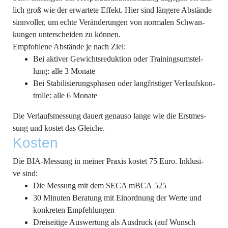
lich groß wie der erwar­te­te Effekt. Hier sind län­ge­re Abstän­de
sinn­vol­ler, um ech­te Ver­än­de­run­gen von nor­ma­len Schwan­
kun­gen unter­schei­den zu können.
Emp­foh­le­ne Abstän­de je nach Ziel:
Bei akti­ver Gewichts­re­duk­ti­on oder Trai­nings­um­stel­
lung: alle 3 Monate
Bei Sta­bi­li­sie­rungs­pha­sen oder lang­fris­ti­ger Ver­laufs­kon­
trol­le: alle 6 Monate
Die Ver­laufs­mes­sung dau­ert genau­so lan­ge wie die Erst­mes­
sung und kos­tet das Gleiche.
Kos­ten
Die BIA-Mes­sung in mei­ner Pra­xis kos­tet 75 Euro. Inklu­si­
ve sind:
Die Mes­sung mit dem SECA mBCA 525
30 Minu­ten Bera­tung mit Ein­ord­nung der Wer­te und
kon­kre­ten Empfehlungen
Drei­sei­ti­ge Aus­wer­tung als Aus­druck (auf Wunsch