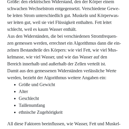
Grö­ße: den elek­tri­schen Wider­stand, den der Kör­per einem
schwa­chen Wech­sel­strom ent­ge­gen­setzt. Ver­schie­de­ne Gewe­
be lei­ten Strom unter­schied­lich gut. Mus­keln und Kör­per­was­
ser lei­ten gut, weil sie viel Flüs­sig­keit ent­hal­ten. Fett lei­tet
schlecht, weil es kaum Was­ser enthält.
Aus den Wider­stän­den, die bei ver­schie­de­nen Strom­fre­quen­
zen gemes­sen wer­den, errech­net ein Algo­rith­mus dann die ein­
zel­nen Bestand­tei­le des Kör­pers: wie viel Fett, wie viel Mus­
kel­mas­se, wie viel Was­ser, und wie das Was­ser auf den
Bereich inner­halb und außer­halb der Zel­len ver­teilt ist.
Damit aus den gemes­se­nen Wider­stän­den ver­läss­li­che Wer­te
wer­den, bezieht der Algo­rith­mus wei­te­re Anga­ben ein:
Grö­ße und Gewicht
Alter
Geschlecht
Tail­len­um­fang
eth­ni­sche Zugehörigkeit
All die­se Fak­to­ren beein­flus­sen, wie Was­ser, Fett und Mus­kel­