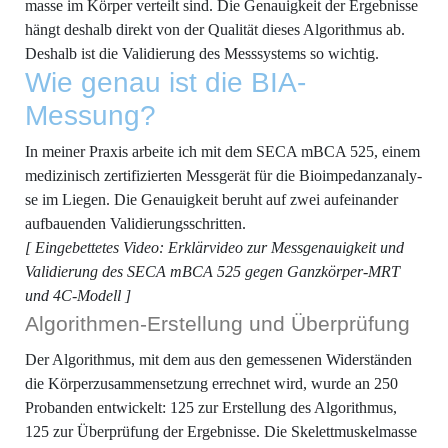
mas­se im Kör­per ver­teilt sind. Die Genau­ig­keit der Ergeb­nis­se
hängt des­halb direkt von der Qua­li­tät die­ses Algo­rith­mus ab.
Des­halb ist die Vali­die­rung des Mess­sys­tems so wichtig.
Wie genau ist die BIA-
Messung?
In mei­ner Pra­xis arbei­te ich mit dem SECA mBCA 525, einem
medi­zi­nisch zer­ti­fi­zier­ten Mess­ge­rät für die Bio­im­pe­danz­ana­ly­
se im Lie­gen. Die Genau­ig­keit beruht auf zwei auf­ein­an­der
auf­bau­en­den Validierungsschritten.
[ Ein­ge­bet­te­tes Video: Erklär­vi­deo zur Mess­ge­nau­ig­keit und
Vali­die­rung des SECA mBCA 525 gegen Ganz­kör­per-MRT
und 4C-Modell ]
Algo­rith­men-Erstel­lung und Überprüfung
Der Algo­rith­mus, mit dem aus den gemes­se­nen Wider­stän­den
die Kör­per­zu­sam­men­set­zung errech­net wird, wur­de an 250
Pro­ban­den ent­wi­ckelt: 125 zur Erstel­lung des Algo­rith­mus,
125 zur Über­prü­fung der Ergeb­nis­se. Die Ske­lett­mus­kel­mas­se