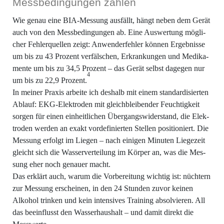
Mess­be­din­gun­gen zählen
Wie genau eine BIA-Mes­sung aus­fällt, hängt neben dem Gerät
auch von den Mess­be­din­gun­gen ab. Eine Aus­wer­tung mög­li­
cher Feh­ler­quel­len zeigt: Anwen­der­feh­ler kön­nen Ergeb­nis­se
um bis zu 43 Pro­zent ver­fäl­schen, Erkran­kun­gen und Medi­ka­
men­te um bis zu 34,5 Pro­zent – das Gerät selbst dage­gen nur
4
um bis zu 22,9 Pro­zent.
In mei­ner Pra­xis arbei­te ich des­halb mit einem stan­dar­di­sier­ten
Ablauf: EKG-Elek­tro­den mit gleich­blei­ben­der Feuch­tig­keit
sor­gen für einen ein­heit­li­chen Über­gangs­wi­der­stand, die Elek­
tro­den wer­den an exakt vor­de­fi­nier­ten Stel­len posi­tio­niert. Die
Mes­sung erfolgt im Lie­gen – nach eini­gen Minu­ten Lie­ge­zeit
gleicht sich die Was­ser­ver­tei­lung im Kör­per an, was die Mes­
sung eher noch genau­er macht.
Das erklärt auch, war­um die Vor­be­rei­tung wich­tig ist: nüch­tern
zur Mes­sung erschei­nen, in den 24 Stun­den zuvor kei­nen
Alko­hol trin­ken und kein inten­si­ves Trai­ning absol­vie­ren. All
das beein­flusst den Was­ser­haus­halt – und damit direkt die