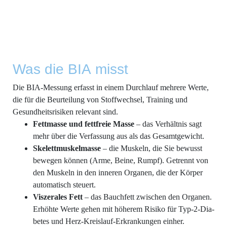
Was die BIA misst
Die BIA-Mes­sung erfasst in einem Durch­lauf meh­re­re Wer­te,
die für die Beur­tei­lung von Stoff­wech­sel, Trai­ning und
Gesund­heits­ri­si­ken rele­vant sind.
Fett­mas­se und fett­freie Mas­se
– das Ver­hält­nis sagt
mehr über die Ver­fas­sung aus als das Gesamtgewicht.
Ske­lett­mus­kel­mas­se
– die Mus­keln, die Sie bewusst
bewe­gen kön­nen (Arme, Bei­ne, Rumpf). Getrennt von
den Mus­keln in den inne­ren Orga­nen, die der Kör­per
auto­ma­tisch steuert.
Vis­ze­ra­les Fett
– das Bauch­fett zwi­schen den Orga­nen.
Erhöh­te Wer­te gehen mit höhe­rem Risi­ko für Typ-2-Dia­
be­tes und Herz-Kreis­lauf-Erkran­kun­gen einher.