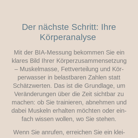
Der nächs­te Schritt: Ihre
Körperanalyse
Mit der BIA-Mes­sung bekom­men Sie ein
kla­res Bild Ihrer Kör­per­zu­sam­men­set­zung
– Mus­kel­mas­se, Fett­ver­tei­lung und Kör­
per­was­ser in belast­ba­ren Zah­len statt
Schätz­wer­ten. Das ist die Grund­la­ge, um
Ver­än­de­run­gen über die Zeit sicht­bar zu
machen: ob Sie trai­nie­ren, abneh­men und
dabei Mus­keln erhal­ten möch­ten oder ein­
fach wis­sen wol­len, wo Sie stehen.
Wenn Sie anru­fen, errei­chen Sie ein klei­