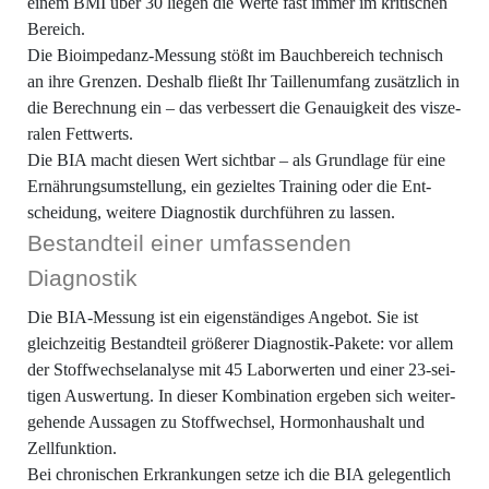
einem BMI über 30 lie­gen die Wer­te fast immer im kri­ti­schen
Bereich.
Die Bio­im­pe­danz-Mes­sung stößt im Bauch­be­reich tech­nisch
an ihre Gren­zen. Des­halb fließt Ihr Tail­len­um­fang zusätz­lich in
die Berech­nung ein – das ver­bes­sert die Genau­ig­keit des vis­ze­
ra­len Fettwerts.
Die BIA macht die­sen Wert sicht­bar – als Grund­la­ge für eine
Ernäh­rungs­um­stel­lung, ein geziel­tes Trai­ning oder die Ent­
schei­dung, wei­te­re Dia­gnos­tik durch­füh­ren zu lassen.
Bestand­teil einer umfas­sen­den
Diagnostik
Die BIA-Mes­sung ist ein eigen­stän­di­ges Ange­bot. Sie ist
gleich­zei­tig Bestand­teil grö­ße­rer Dia­gnos­tik-Pake­te: vor allem
der Stoff­wech­sel­ana­ly­se mit 45 Labor­wer­ten und einer 23-sei­
ti­gen Aus­wer­tung. In die­ser Kom­bi­na­ti­on erge­ben sich wei­ter­
ge­hen­de Aus­sa­gen zu Stoff­wech­sel, Hor­mon­haus­halt und
Zellfunktion.
Bei chro­ni­schen Erkran­kun­gen set­ze ich die BIA gele­gent­lich