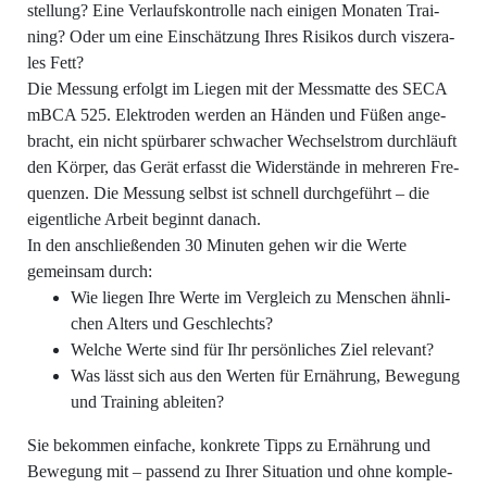
stel­lung? Eine Ver­laufs­kon­trol­le nach eini­gen Mona­ten Trai­
ning? Oder um eine Ein­schät­zung Ihres Risi­kos durch vis­ze­ra­
les Fett?
Die Mes­sung erfolgt im Lie­gen mit der Mess­mat­te des SECA
mBCA 525. Elek­tro­den wer­den an Hän­den und Füßen ange­
bracht, ein nicht spür­ba­rer schwa­cher Wech­sel­strom durch­läuft
den Kör­per, das Gerät erfasst die Wider­stän­de in meh­re­ren Fre­
quen­zen. Die Mes­sung selbst ist schnell durch­ge­führt – die
eigent­li­che Arbeit beginnt danach.
In den anschlie­ßen­den 30 Minu­ten gehen wir die Wer­te
gemein­sam durch:
Wie lie­gen Ihre Wer­te im Ver­gleich zu Men­schen ähn­li­
chen Alters und Geschlechts?
Wel­che Wer­te sind für Ihr per­sön­li­ches Ziel relevant?
Was lässt sich aus den Wer­ten für Ernäh­rung, Bewe­gung
und Trai­ning ableiten?
Sie bekom­men ein­fa­che, kon­kre­te Tipps zu Ernäh­rung und
Bewe­gung mit – pas­send zu Ihrer Situa­ti­on und ohne kom­ple­