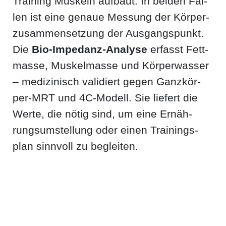
Trai­ning Mus­keln auf­baut. In bei­den Fäl­
len ist eine genaue Mes­sung der Kör­per­
zu­sam­men­set­zung der Aus­gangs­punkt.
Die
Bio-Impe­danz-Ana­ly­se
erfasst Fett­
mas­se, Mus­kel­mas­se und Kör­per­was­ser
– medi­zi­nisch vali­diert gegen Ganz­kör­
per-MRT und 4C-Modell. Sie lie­fert die
Wer­te, die nötig sind, um eine Ernäh­
rungs­um­stel­lung oder einen Trai­nings­
plan sinn­voll zu begleiten.