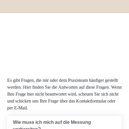
Es gibt Fra­gen, die mir oder dem Pra­xis­team häu­fi­ger gestellt
wer­den. Hier fin­den Sie die Ant­wor­ten auf die­se Fra­gen. Wenn
Ihre Fra­ge hier nicht beant­wor­tet wird, scheu­en Sie sich nicht
und schi­cken uns Ihre Fra­ge über das Kon­takt­for­mu­lar oder
per E‑Mail.
Wie muss ich mich auf die Mes­sung