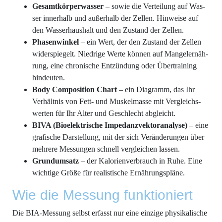
Gesamt­kör­per­was­ser
– sowie die Ver­tei­lung auf Was­
ser inner­halb und außer­halb der Zel­len. Hin­wei­se auf
den Was­ser­haus­halt und den Zustand der Zellen.
Pha­sen­win­kel
– ein Wert, der den Zustand der Zel­len
wider­spie­gelt. Nied­ri­ge Wer­te kön­nen auf Man­gel­er­näh­
rung, eine chro­ni­sche Ent­zün­dung oder Über­trai­ning
hindeuten.
Body Com­po­si­ti­on Chart
– ein Dia­gramm, das Ihr
Ver­hält­nis von Fett- und Mus­kel­mas­se mit Ver­gleichs­
wer­ten für Ihr Alter und Geschlecht abgleicht.
BIVA (Bio­elek­tri­sche Impe­danz­vek­tor­ana­ly­se)
– eine
gra­fi­sche Dar­stel­lung, mit der sich Ver­än­de­run­gen über
meh­re­re Mes­sun­gen schnell ver­glei­chen lassen.
Grund­um­satz
– der Kalo­rien­ver­brauch in Ruhe. Eine
wich­ti­ge Grö­ße für rea­lis­ti­sche Ernährungspläne.
Wie die Mes­sung funktioniert
Die BIA-Mes­sung selbst erfasst nur eine ein­zi­ge phy­si­ka­li­sche