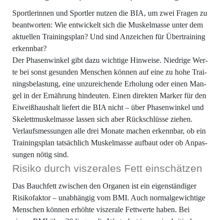
Sport­le­rin­nen und Sport­ler nut­zen die BIA, um zwei Fra­gen zu
beant­wor­ten: Wie ent­wi­ckelt sich die Mus­kel­mas­se unter dem
aktu­el­len Trai­nings­plan? Und sind Anzei­chen für Über­trai­ning
erkennbar?
Der Pha­sen­win­kel gibt dazu wich­ti­ge Hin­wei­se. Nied­ri­ge Wer­
te bei sonst gesun­den Men­schen kön­nen auf eine zu hohe Trai­
nings­be­las­tung, eine unzu­rei­chen­de Erho­lung oder einen Man­
gel in der Ernäh­rung hin­deu­ten. Einen direk­ten Mar­ker für den
Eiweiß­haus­halt lie­fert die BIA nicht – über Pha­sen­win­kel und
Ske­lett­mus­kel­mas­se las­sen sich aber Rück­schlüs­se ziehen.
Ver­laufs­mes­sun­gen alle drei Mona­te machen erkenn­bar, ob ein
Trai­nings­plan tat­säch­lich Mus­kel­mas­se auf­baut oder ob Anpas­
sun­gen nötig sind.
Risi­ko durch vis­ze­ra­les Fett einschätzen
Das Bauch­fett zwi­schen den Orga­nen ist ein eigen­stän­di­ger
Risi­ko­fak­tor – unab­hän­gig vom BMI. Auch nor­mal­ge­wich­ti­ge
Men­schen kön­nen erhöh­te vis­ze­ra­le Fett­wer­te haben. Bei