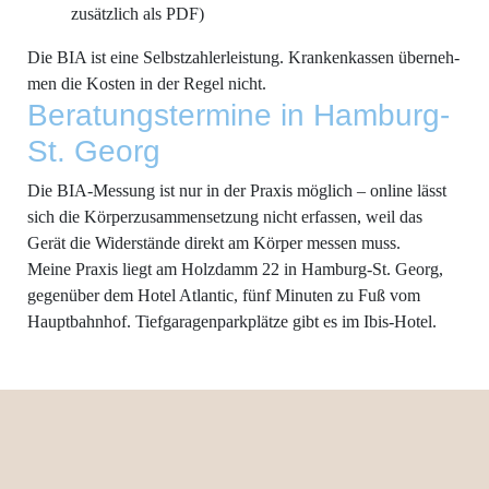
zusätz­lich als PDF)
Die BIA ist eine Selbst­zah­ler­leis­tung. Kran­ken­kas­sen über­neh­
men die Kos­ten in der Regel nicht.
Bera­tungs­ter­mi­ne in Ham­burg-
St. Georg
Die BIA-Mes­sung ist nur in der Pra­xis mög­lich – online lässt
sich die Kör­per­zu­sam­men­set­zung nicht erfas­sen, weil das
Gerät die Wider­stän­de direkt am Kör­per mes­sen muss.
Mei­ne Pra­xis liegt am Holz­damm 22 in Ham­burg-St. Georg,
gegen­über dem Hotel Atlan­tic, fünf Minu­ten zu Fuß vom
Haupt­bahn­hof. Tief­ga­ra­gen­park­plät­ze gibt es im Ibis-Hotel.