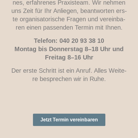
nes, erfah­re­nes Pra­xis­team. Wir neh­men
uns Zeit für Ihr Anlie­gen, beant­wor­ten ers­
te orga­ni­sa­to­ri­sche Fra­gen und ver­ein­ba­
ren einen pas­sen­den Ter­min mit Ihnen.
Tele­fon: 040 20 93 38 10
Mon­tag bis Don­ners­tag 8–18 Uhr und
Frei­tag 8–16 Uhr
Der ers­te Schritt ist ein Anruf. Alles Wei­te­
re bespre­chen wir in Ruhe.
Jetzt Ter­min vereinbaren