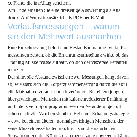
xe Plä­ne, die im All­tag scheitern.
Am Ende erhal­ten Sie eine drei­sei­ti­ge Aus­wer­tung als Aus­
druck. Auf Wunsch zusätz­lich als PDF per E‑Mail.
Ver­laufs­mes­sun­gen – war­um
sie den Mehr­wert ausmachen
Eine Ein­zel­mes­sung lie­fert eine Bestands­auf­nah­me. Ver­laufs­
mes­sun­gen zei­gen, ob die Ernäh­rungs­um­stel­lung wirkt, ob das
Trai­ning Mus­kel­mas­se auf­baut, ob sich der vis­ze­ra­le Fett­an­teil
reduziert.
Der sinn­vol­le Abstand zwi­schen zwei Mes­sun­gen hängt davon
ab, wie stark sich die Kör­per­zu­sam­men­set­zung durch die aktu­
el­le Maß­nah­me vor­aus­sicht­lich ver­än­dert. Bei einem jun­gen,
über­ge­wich­ti­gen Men­schen mit kalo­rien­re­du­zier­ter Ernäh­rung
und inten­si­vem Sport­pro­gramm wer­den Ver­än­de­run­gen oft
schon nach vier Wochen sicht­bar. Bei einer Erhal­tungs­stra­te­gie
– etwa bei einem älte­ren, nor­mal­ge­wich­ti­gen Men­schen, der
sei­ne Mus­kel­mas­se hal­ten möch­te – sind die natür­li­chen
Schwan­kun­gen der Kör­per­zu­sam­men­set­zung dage­gen oft ähn­