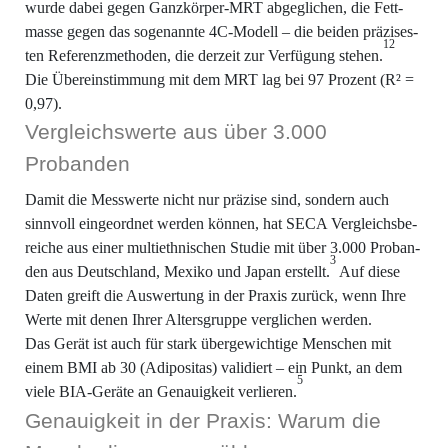
wur­de dabei gegen Ganz­kör­per-MRT abge­gli­chen, die Fett­
mas­se gegen das soge­nann­te 4C-Modell – die bei­den prä­zi­ses­
12
ten Refe­renz­me­tho­den, die der­zeit zur Ver­fü­gung ste­hen.
Die Über­ein­stim­mung mit dem MRT lag bei 97 Pro­zent (R² =
0,97).
Ver­gleichs­wer­te aus über 3.000
Probanden
Damit die Mess­wer­te nicht nur prä­zi­se sind, son­dern auch
sinn­voll ein­ge­ord­net wer­den kön­nen, hat SECA Ver­gleichs­be­
rei­che aus einer mul­ti­eth­ni­schen Stu­die mit über 3.000 Pro­ban­
3
den aus Deutsch­land, Mexi­ko und Japan erstellt.
Auf die­se
Daten greift die Aus­wer­tung in der Pra­xis zurück, wenn Ihre
Wer­te mit denen Ihrer Alters­grup­pe ver­gli­chen werden.
Das Gerät ist auch für stark über­ge­wich­ti­ge Men­schen mit
einem BMI ab 30 (Adi­po­si­tas) vali­diert – ein Punkt, an dem
5
vie­le BIA-Gerä­te an Genau­ig­keit ver­lie­ren.
Genau­ig­keit in der Pra­xis: War­um die