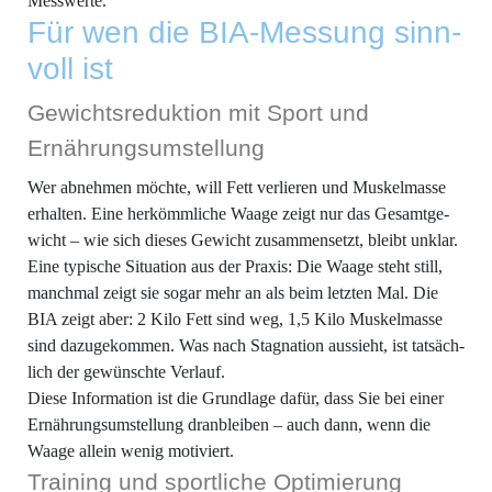
Messwerte.
Für wen die BIA-Mes­sung sinn­
voll ist
Gewichts­re­duk­ti­on mit Sport und
Ernährungsumstellung
Wer abneh­men möch­te, will Fett ver­lie­ren und Mus­kel­mas­se
erhal­ten. Eine her­kömm­li­che Waa­ge zeigt nur das Gesamt­ge­
wicht – wie sich die­ses Gewicht zusam­men­setzt, bleibt unklar.
Eine typi­sche Situa­ti­on aus der Pra­xis: Die Waa­ge steht still,
manch­mal zeigt sie sogar mehr an als beim letz­ten Mal. Die
BIA zeigt aber: 2 Kilo Fett sind weg, 1,5 Kilo Mus­kel­mas­se
sind dazu­ge­kom­men. Was nach Sta­gna­ti­on aus­sieht, ist tat­säch­
lich der gewünsch­te Verlauf.
Die­se Infor­ma­ti­on ist die Grund­la­ge dafür, dass Sie bei einer
Ernäh­rungs­um­stel­lung dran­blei­ben – auch dann, wenn die
Waa­ge allein wenig motiviert.
Trai­ning und sport­li­che Optimierung