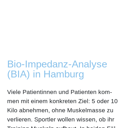
Bio-Impe­danz-Ana­ly­se
(BIA) in Hamburg
Vie­le Pati­en­tin­nen und Pati­en­ten kom­
men mit einem kon­kre­ten Ziel: 5 oder 10
Kilo abneh­men, ohne Mus­kel­mas­se zu
ver­lie­ren. Sport­ler wol­len wis­sen, ob ihr