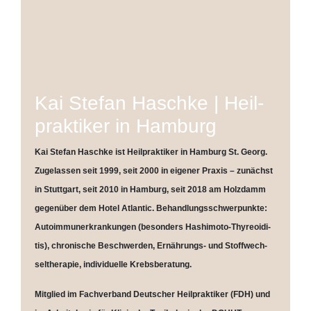
Kai Ste­fan Hasch­ke | Heil­
prak­ti­ker in Hamburg
Kai Ste­fan Hasch­ke ist Heil­prak­ti­ker in Ham­burg St. Georg.
Zuge­las­sen seit 1999, seit 2000 in eige­ner Pra­xis – zunächst
in Stutt­gart, seit 2010 in Ham­burg, seit 2018 am Holz­damm
gegen­über dem Hotel Atlan­tic. Behand­lungs­schwer­punk­te:
Auto­im­mun­erkran­kun­gen (beson­ders Hash­i­mo­to-Thy­reo­idi­
tis), chro­ni­sche Beschwer­den, Ernäh­rungs- und Stoff­wech­
sel­the­ra­pie, indi­vi­du­el­le Krebsberatung.
Mit­glied im Fach­ver­band Deut­scher Heil­prak­ti­ker (FDH) und