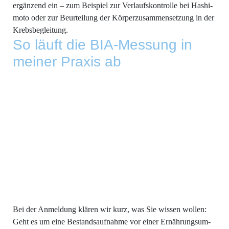
ergän­zend ein – zum Bei­spiel zur Ver­laufs­kon­trol­le bei Hash­i­
mo­to oder zur Beur­tei­lung der Kör­per­zu­sam­men­set­zung in der
Krebsbegleitung.
So läuft die BIA-Mes­sung in
mei­ner Pra­xis ab
Bei der Anmel­dung klä­ren wir kurz, was Sie wis­sen wol­len:
Geht es um eine Bestands­auf­nah­me vor einer Ernäh­rungs­um­